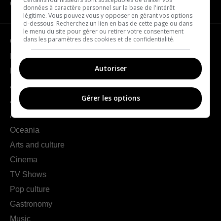
CATEGORIES
données à caractère personnel sur la base de l'intérêt
légitime. Vous pouvez vous y opposer en gérant vos options
ci-dessous. Recherchez un lien en bas de cette page ou dans
le menu du site pour gérer ou retirer votre consentement
dans les paramètres des cookies et de confidentialité.
Geography
France
Autoriser
Europe
Americas
Gérer les options
Asia
Africa
Oceania
Arts and culture
Cinema
TV Shows
Pop culture
Gastronomy
Music