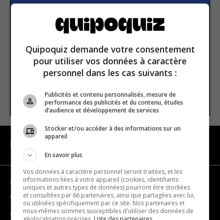
Subscribe to our
newsletter
Quipoquiz demande votre consentement
Email address
pour utiliser vos données à caractère
personnel dans les cas suivants :
SUBSCRIBE
Publicités et contenu personnalisés, mesure de
performance des publicités et du contenu, études
d’audience et développement de services
Stocker et/ou accéder à des informations sur un
appareil
NAVIGATION
En savoir plus
Vos données à caractère personnel seront traitées, et les
informations liées à votre appareil (cookies, identifiants
Become a partner
uniques et autres types de données) pourront être stockées
et consultées par 66 partenaires, ainsi que partagées avec lui,
Contact us
ou utilisées spécifiquement par ce site. Nos partenaires et
nous-mêmes sommes susceptibles d'utiliser des données de
About us
géolocalisation précises.
Liste des partenaires.