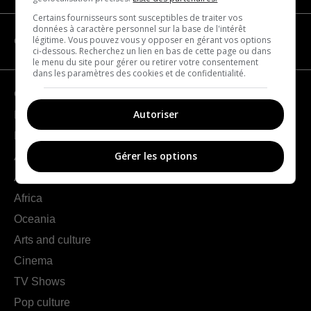
Certains fournisseurs sont susceptibles de traiter vos
données à caractère personnel sur la base de l'intérêt
légitime. Vous pouvez vous y opposer en gérant vos options
CATEGORIES
ci-dessous. Recherchez un lien en bas de cette page ou dans
le menu du site pour gérer ou retirer votre consentement
dans les paramètres des cookies et de confidentialité.
Geography
Autoriser
France
Europe
Gérer les options
Americas
Asia
Africa
Oceania
Arts and culture
Cinema
TV Shows
Pop culture