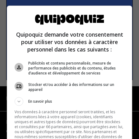
Subscribe to our
newsletter
Quipoquiz demande votre consentement
Email address
pour utiliser vos données à caractère
personnel dans les cas suivants :
Publicités et contenu personnalisés, mesure de
SUBSCRIBE
performance des publicités et du contenu, études
d’audience et développement de services
Stocker et/ou accéder à des informations sur un
appareil
NAVIGATION
En savoir plus
Vos données à caractère personnel seront traitées, et les
informations liées à votre appareil (cookies, identifiants
uniques et autres types de données) pourront être stockées
Become a partner
et consultées par 66 partenaires, ainsi que partagées avec lui,
Contact us
ou utilisées spécifiquement par ce site. Nos partenaires et
nous-mêmes sommes susceptibles d'utiliser des données de