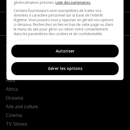
About us
géolocalisation précises.
Liste des partenaires.
Certains fournisseurs sont susceptibles de traiter vos
données à caractère personnel sur la base de l'intérêt
légitime. Vous pouvez vous y opposer en gérant vos options
CATEGORIES
ci-dessous. Recherchez un lien en bas de cette page ou dans
le menu du site pour gérer ou retirer votre consentement
dans les paramètres des cookies et de confidentialité.
Geography
Autoriser
France
Europe
Gérer les options
Americas
Asia
Africa
Oceania
Arts and culture
Cinema
TV Shows