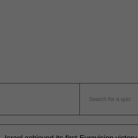
Search for a quiz
, Israel achieved its first Eurovision victory