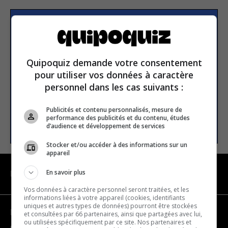
Subscribe to our
newsletter
Quipoquiz demande votre consentement
pour utiliser vos données à caractère
Email address
personnel dans les cas suivants :
Publicités et contenu personnalisés, mesure de
performance des publicités et du contenu, études
SUBSCRIBE
d’audience et développement de services
Stocker et/ou accéder à des informations sur un
appareil
En savoir plus
NAVIGATION
Vos données à caractère personnel seront traitées, et les
informations liées à votre appareil (cookies, identifiants
uniques et autres types de données) pourront être stockées
Become a partner
et consultées par 66 partenaires, ainsi que partagées avec lui,
ou utilisées spécifiquement par ce site. Nos partenaires et
Contact us