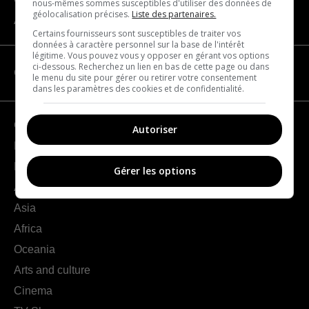
nous-mêmes sommes susceptibles d'utiliser des données de
géolocalisation précises.
Liste des partenaires.
About us
Certains fournisseurs sont susceptibles de traiter vos
données à caractère personnel sur la base de l'intérêt
légitime. Vous pouvez vous y opposer en gérant vos options
ci-dessous. Recherchez un lien en bas de cette page ou dans
CATEGORIES
le menu du site pour gérer ou retirer votre consentement
dans les paramètres des cookies et de confidentialité.
Geography
Autoriser
France
Europe
Gérer les options
Americas
Asia
Africa
Oceania
Arts and culture
Cinema