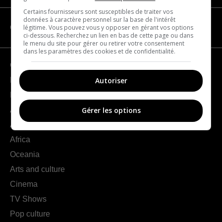
Certains fournisseurs sont susceptibles de traiter vos
données à caractère personnel sur la base de l'intérêt
légitime. Vous pouvez vous y opposer en gérant vos options
CATEGORIES
ci-dessous. Recherchez un lien en bas de cette page ou dans
le menu du site pour gérer ou retirer votre consentement
dans les paramètres des cookies et de confidentialité.
Geography
Autoriser
France
Europe
Americas
Gérer les options
Asia
Africa
Oceania
Arts and culture
Cinema
TV Shows
Pop culture