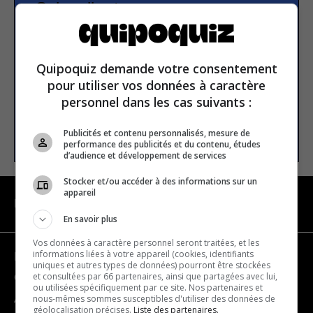
Subscribe to our
newsletter
Quipoquiz demande votre consentement
Email address
pour utiliser vos données à caractère
personnel dans les cas suivants :
SUBSCRIBE
Publicités et contenu personnalisés, mesure de
performance des publicités et du contenu, études
d’audience et développement de services
Stocker et/ou accéder à des informations sur un
appareil
NAVIGATION
En savoir plus
Vos données à caractère personnel seront traitées, et les
informations liées à votre appareil (cookies, identifiants
Become a partner
uniques et autres types de données) pourront être stockées
et consultées par 66 partenaires, ainsi que partagées avec lui,
Contact us
ou utilisées spécifiquement par ce site. Nos partenaires et
nous-mêmes sommes susceptibles d'utiliser des données de
About us
géolocalisation précises.
Liste des partenaires.