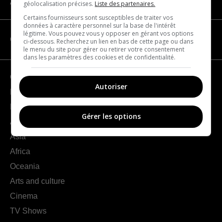
About us
géolocalisation précises.
Liste des partenaires.
Certains fournisseurs sont susceptibles de traiter vos
données à caractère personnel sur la base de l'intérêt
légitime. Vous pouvez vous y opposer en gérant vos options
CATEGORIES
ci-dessous. Recherchez un lien en bas de cette page ou dans
le menu du site pour gérer ou retirer votre consentement
dans les paramètres des cookies et de confidentialité.
Geography
Autoriser
France
Europe
Gérer les options
Americas
Asia
Africa
Oceania
Arts and culture
Cinema
TV Shows