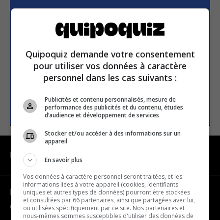
Subscribe to our
newsletter
Quipoquiz demande votre consentement
Email address
pour utiliser vos données à caractère
personnel dans les cas suivants :
Publicités et contenu personnalisés, mesure de
SUBSCRIBE
performance des publicités et du contenu, études
d’audience et développement de services
Stocker et/ou accéder à des informations sur un
appareil
NAVIGATION
En savoir plus
Vos données à caractère personnel seront traitées, et les
informations liées à votre appareil (cookies, identifiants
uniques et autres types de données) pourront être stockées
Become a partner
et consultées par 66 partenaires, ainsi que partagées avec lui,
Contact us
ou utilisées spécifiquement par ce site. Nos partenaires et
nous-mêmes sommes susceptibles d'utiliser des données de