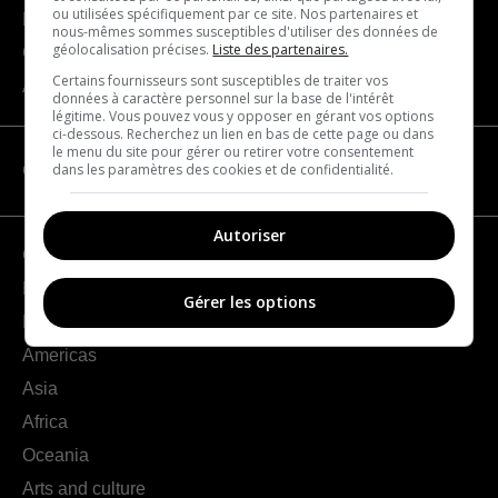
ou utilisées spécifiquement par ce site. Nos partenaires et
Become a partner
nous-mêmes sommes susceptibles d'utiliser des données de
géolocalisation précises.
Liste des partenaires.
Contact us
Certains fournisseurs sont susceptibles de traiter vos
About us
données à caractère personnel sur la base de l'intérêt
légitime. Vous pouvez vous y opposer en gérant vos options
ci-dessous. Recherchez un lien en bas de cette page ou dans
le menu du site pour gérer ou retirer votre consentement
dans les paramètres des cookies et de confidentialité.
CATEGORIES
Autoriser
Geography
France
Gérer les options
Europe
Americas
Asia
Africa
Oceania
Arts and culture