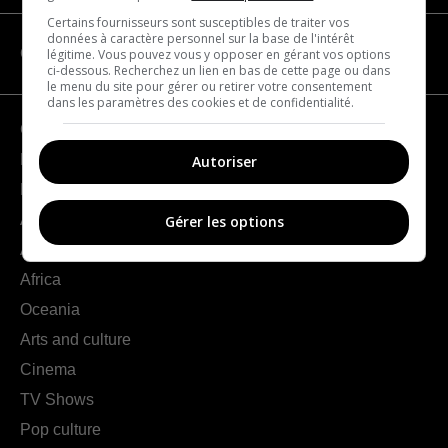
Certains fournisseurs sont susceptibles de traiter vos
données à caractère personnel sur la base de l'intérêt
CATEGORIES
légitime. Vous pouvez vous y opposer en gérant vos options
ci-dessous. Recherchez un lien en bas de cette page ou dans
le menu du site pour gérer ou retirer votre consentement
dans les paramètres des cookies et de confidentialité.
Geography
France
Autoriser
Europe
Americas
Gérer les options
Asia
Africa
Oceania
Arts and culture
Cinema
TV Shows
Pop culture