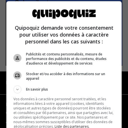
Subscribe to our
newsletter
Quipoquiz demande votre consentement
Email address
pour utiliser vos données à caractère
personnel dans les cas suivants :
SUBSCRIBE
Publicités et contenu personnalisés, mesure de
performance des publicités et du contenu, études
d’audience et développement de services
Stocker et/ou accéder à des informations sur un
appareil
NAVIGATION
En savoir plus
Vos données à caractère personnel seront traitées, et les
informations liées à votre appareil (cookies, identifiants
Become a partner
uniques et autres types de données) pourront être stockées
et consultées par 66 partenaires, ainsi que partagées avec lui,
Contact us
ou utilisées spécifiquement par ce site. Nos partenaires et
About us
nous-mêmes sommes susceptibles d'utiliser des données de
géolocalisation précises.
Liste des partenaires.