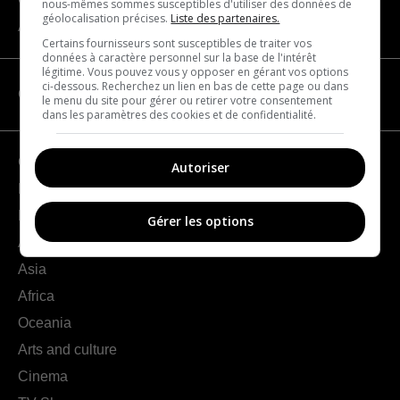
nous-mêmes sommes susceptibles d'utiliser des données de
géolocalisation précises.
Liste des partenaires.
About us
Certains fournisseurs sont susceptibles de traiter vos
données à caractère personnel sur la base de l'intérêt
légitime. Vous pouvez vous y opposer en gérant vos options
ci-dessous. Recherchez un lien en bas de cette page ou dans
CATEGORIES
le menu du site pour gérer ou retirer votre consentement
dans les paramètres des cookies et de confidentialité.
Geography
Autoriser
France
Europe
Gérer les options
Americas
Asia
Africa
Oceania
Arts and culture
Cinema