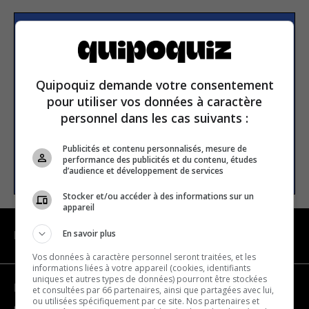
Subscribe to our
newsletter
Quipoquiz demande votre consentement
pour utiliser vos données à caractère
Email address
personnel dans les cas suivants :
Publicités et contenu personnalisés, mesure de
performance des publicités et du contenu, études
SUBSCRIBE
d’audience et développement de services
Stocker et/ou accéder à des informations sur un
appareil
En savoir plus
NAVIGATION
Vos données à caractère personnel seront traitées, et les
informations liées à votre appareil (cookies, identifiants
uniques et autres types de données) pourront être stockées
Become a partner
et consultées par 66 partenaires, ainsi que partagées avec lui,
ou utilisées spécifiquement par ce site. Nos partenaires et
Contact us