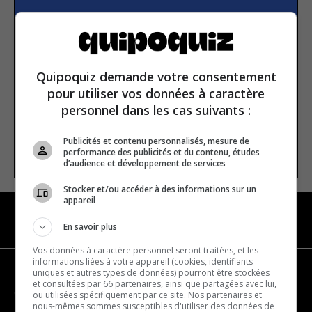
Subscribe to our
newsletter
Quipoquiz demande votre consentement
Email address
pour utiliser vos données à caractère
personnel dans les cas suivants :
Publicités et contenu personnalisés, mesure de
SUBSCRIBE
performance des publicités et du contenu, études
d’audience et développement de services
Stocker et/ou accéder à des informations sur un
appareil
NAVIGATION
En savoir plus
Vos données à caractère personnel seront traitées, et les
informations liées à votre appareil (cookies, identifiants
uniques et autres types de données) pourront être stockées
Become a partner
et consultées par 66 partenaires, ainsi que partagées avec lui,
Contact us
ou utilisées spécifiquement par ce site. Nos partenaires et
nous-mêmes sommes susceptibles d'utiliser des données de