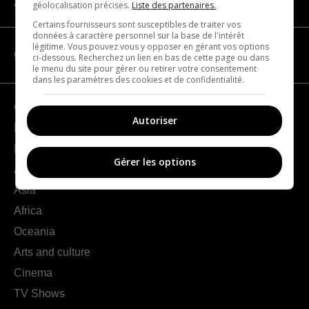
About us
géolocalisation précises.
Liste des partenaires.
Certains fournisseurs sont susceptibles de traiter vos
données à caractère personnel sur la base de l'intérêt
légitime. Vous pouvez vous y opposer en gérant vos options
CATEGORIES
ci-dessous. Recherchez un lien en bas de cette page ou dans
le menu du site pour gérer ou retirer votre consentement
dans les paramètres des cookies et de confidentialité.
Geography
Autoriser
France
Europe
Gérer les options
Americas
Asia
Africa
Oceania
Arts and culture
Cinema
TV Shows