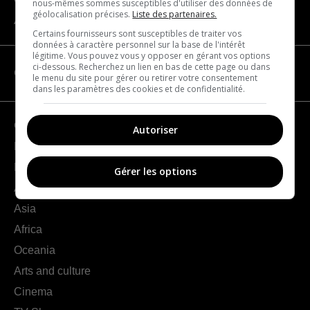
nous-mêmes sommes susceptibles d'utiliser des données de
géolocalisation précises.
Liste des partenaires.
About us
Certains fournisseurs sont susceptibles de traiter vos
données à caractère personnel sur la base de l'intérêt
légitime. Vous pouvez vous y opposer en gérant vos options
ci-dessous. Recherchez un lien en bas de cette page ou dans
CATEGORIES
le menu du site pour gérer ou retirer votre consentement
dans les paramètres des cookies et de confidentialité.
Geography
Autoriser
France
Europe
Gérer les options
Americas
Asia
Africa
Oceania
Arts and culture
Cinema