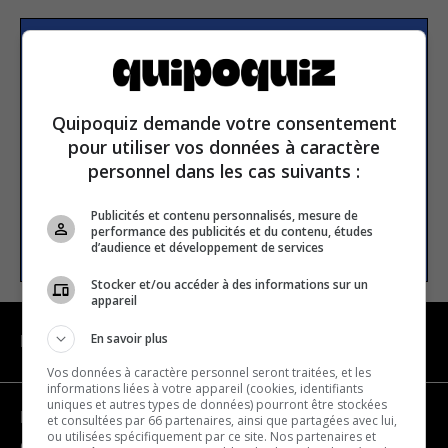
Subscribe to our
newsletter
Quipoquiz demande votre consentement
pour utiliser vos données à caractère
Email address
personnel dans les cas suivants :
Publicités et contenu personnalisés, mesure de
performance des publicités et du contenu, études
SUBSCRIBE
d’audience et développement de services
Stocker et/ou accéder à des informations sur un
appareil
En savoir plus
NAVIGATION
Vos données à caractère personnel seront traitées, et les
informations liées à votre appareil (cookies, identifiants
uniques et autres types de données) pourront être stockées
Become a partner
et consultées par 66 partenaires, ainsi que partagées avec lui,
ou utilisées spécifiquement par ce site. Nos partenaires et
Contact us