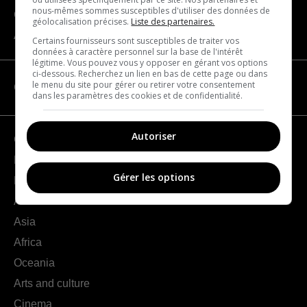
nous-mêmes sommes susceptibles d'utiliser des données de
Contact us
géolocalisation précises.
Liste des partenaires.
About us
Certains fournisseurs sont susceptibles de traiter vos
données à caractère personnel sur la base de l'intérêt
légitime. Vous pouvez vous y opposer en gérant vos options
ci-dessous. Recherchez un lien en bas de cette page ou dans
le menu du site pour gérer ou retirer votre consentement
CATEGORIES
dans les paramètres des cookies et de confidentialité.
Autoriser
Geography
France
Gérer les options
Europe
Americas
Asia
Africa
Oceania
Arts and culture
Cinema