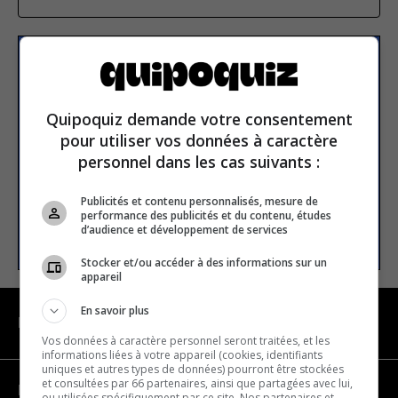
Subscribe to our
newsletter
Quipoquiz demande votre consentement
pour utiliser vos données à caractère
Email address
personnel dans les cas suivants :
Publicités et contenu personnalisés, mesure de
performance des publicités et du contenu, études
SUBSCRIBE
d’audience et développement de services
Stocker et/ou accéder à des informations sur un
appareil
En savoir plus
NAVIGATION
Vos données à caractère personnel seront traitées, et les
informations liées à votre appareil (cookies, identifiants
uniques et autres types de données) pourront être stockées
et consultées par 66 partenaires, ainsi que partagées avec lui,
Become a partner
ou utilisées spécifiquement par ce site. Nos partenaires et