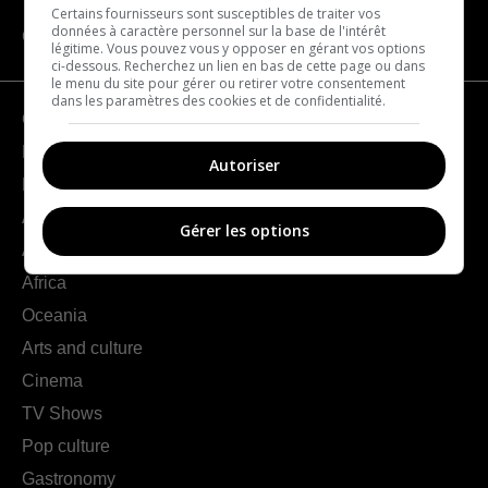
Certains fournisseurs sont susceptibles de traiter vos
données à caractère personnel sur la base de l'intérêt
CATEGORIES
légitime. Vous pouvez vous y opposer en gérant vos options
ci-dessous. Recherchez un lien en bas de cette page ou dans
le menu du site pour gérer ou retirer votre consentement
dans les paramètres des cookies et de confidentialité.
Geography
France
Autoriser
Europe
Americas
Gérer les options
Asia
Africa
Oceania
Arts and culture
Cinema
TV Shows
Pop culture
Gastronomy