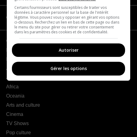
Certains fournisseurs sont susceptibles de traiter vos
données à caractère personnel sur la base de l'intérêt
légitime. Vous pouvez vous y opposer en gérant vos options
CATEGORIES
ci-dessous. Recherchez un lien en bas de cette page ou dans
le menu du site pour gérer ou retirer votre consentement
dans les paramètres des cookies et de confidentialité.
Geography
Autoriser
France
Europe
Gérer les options
Americas
Asia
Africa
Oceania
Arts and culture
Cinema
TV Shows
Pop culture