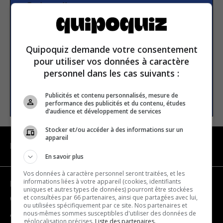
Subscribe to our
newsletter
Quipoquiz demande votre consentement
Email address
pour utiliser vos données à caractère
personnel dans les cas suivants :
SUBSCRIBE
Publicités et contenu personnalisés, mesure de
performance des publicités et du contenu, études
d’audience et développement de services
Stocker et/ou accéder à des informations sur un
appareil
NAVIGATION
En savoir plus
Vos données à caractère personnel seront traitées, et les
informations liées à votre appareil (cookies, identifiants
Become a partner
uniques et autres types de données) pourront être stockées
et consultées par 66 partenaires, ainsi que partagées avec lui,
Contact us
ou utilisées spécifiquement par ce site. Nos partenaires et
nous-mêmes sommes susceptibles d'utiliser des données de
About us
géolocalisation précises.
Liste des partenaires.