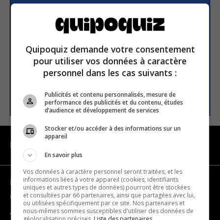
Subscribe to our
newsletter
Quipoquiz demande votre consentement
Email address
pour utiliser vos données à caractère
personnel dans les cas suivants :
SUBSCRIBE
Publicités et contenu personnalisés, mesure de
performance des publicités et du contenu, études
d’audience et développement de services
Stocker et/ou accéder à des informations sur un
appareil
NAVIGATION
En savoir plus
Vos données à caractère personnel seront traitées, et les
informations liées à votre appareil (cookies, identifiants
Become a partner
uniques et autres types de données) pourront être stockées
et consultées par 66 partenaires, ainsi que partagées avec lui,
Contact us
ou utilisées spécifiquement par ce site. Nos partenaires et
nous-mêmes sommes susceptibles d'utiliser des données de
About us
géolocalisation précises.
Liste des partenaires.