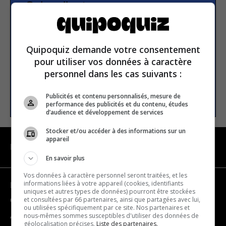
Subscribe to our
newsletter
Quipoquiz demande votre consentement
Email address
pour utiliser vos données à caractère
personnel dans les cas suivants :
SUBSCRIBE
Publicités et contenu personnalisés, mesure de
performance des publicités et du contenu, études
d’audience et développement de services
Stocker et/ou accéder à des informations sur un
appareil
NAVIGATION
En savoir plus
Vos données à caractère personnel seront traitées, et les
informations liées à votre appareil (cookies, identifiants
Become a partner
uniques et autres types de données) pourront être stockées
et consultées par 66 partenaires, ainsi que partagées avec lui,
Contact us
ou utilisées spécifiquement par ce site. Nos partenaires et
nous-mêmes sommes susceptibles d'utiliser des données de
About us
géolocalisation précises.
Liste des partenaires.