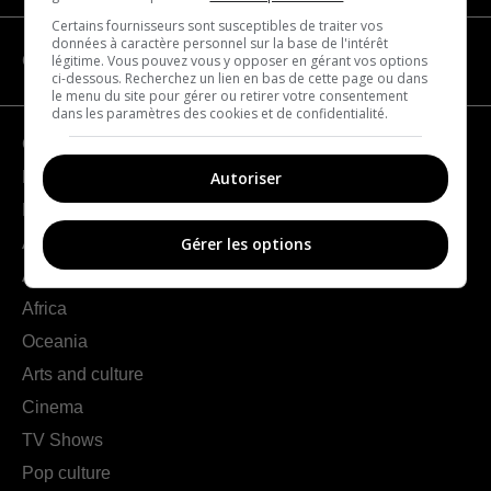
Certains fournisseurs sont susceptibles de traiter vos
données à caractère personnel sur la base de l'intérêt
légitime. Vous pouvez vous y opposer en gérant vos options
CATEGORIES
ci-dessous. Recherchez un lien en bas de cette page ou dans
le menu du site pour gérer ou retirer votre consentement
dans les paramètres des cookies et de confidentialité.
Geography
Autoriser
France
Europe
Americas
Gérer les options
Asia
Africa
Oceania
Arts and culture
Cinema
TV Shows
Pop culture