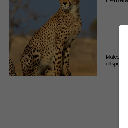
Males disa
offspring.