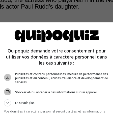
 is actor Paul Rudd’s daughter.
Quipoquiz demande votre consentement pour
 related, these actors possess a similar charisma, and b
utiliser vos données à caractère personnel dans
ieves popular among geeks: Nami and Ant-Man.
les cas suivants :
Publicités et contenu personnalisés, mesure de performance des
publicités et du contenu, études d’audience et développement de
services
Stocker et/ou accéder à des informations sur un appareil
En savoir plus
Vos données à caractère personnel seront traitées, et les informations