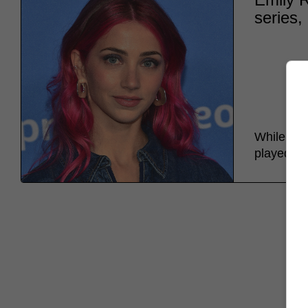
series,
While not
played th