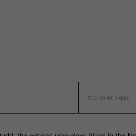
Search for a quiz
udd, the actress who plays Nami in the Net