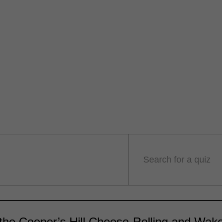
Search for a quiz
the Cooper’s Hill Cheese-Rolling and Wake