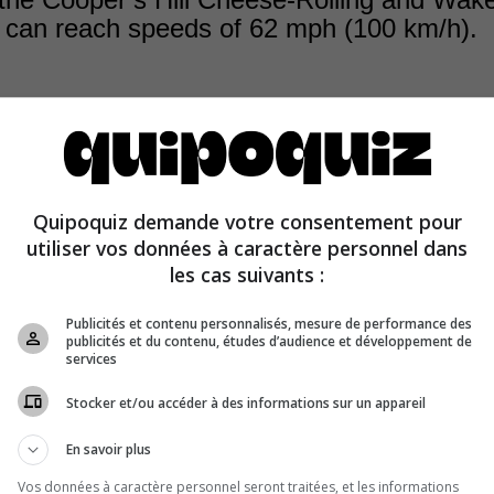
 can reach speeds of 62 mph (100 km/h).
nts in the Cooper’s Hill Cheese-Rolling and Wake, Engla
heese launched from the top of the hill. As this cheese c
Quipoquiz demande votre consentement pour
 62 mph (100 km/h), many participants are injured trying
utiliser vos données à caractère personnel dans
les cas suivants :
Publicités et contenu personnalisés, mesure de performance des
publicités et du contenu, études d’audience et développement de
services
Stocker et/ou accéder à des informations sur un appareil
En savoir plus
Vos données à caractère personnel seront traitées, et les informations