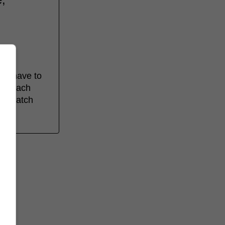
nd, have to
an reach
 to catch