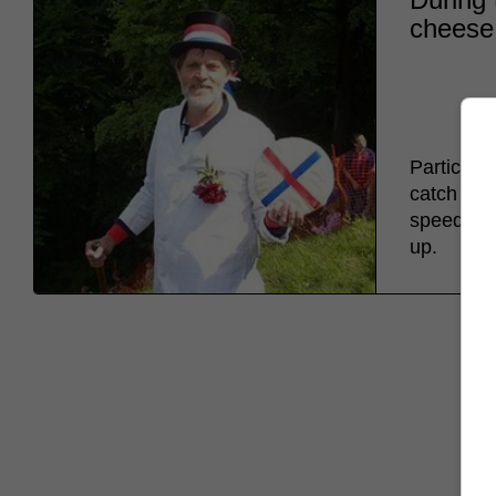
cheese
Participa
catch a c
speeds of
up.