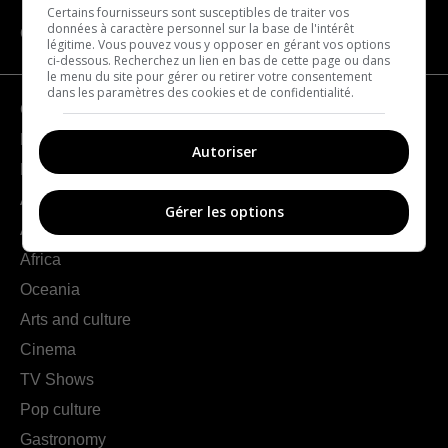
Certains fournisseurs sont susceptibles de traiter vos
données à caractère personnel sur la base de l'intérêt
CATEGORIES
légitime. Vous pouvez vous y opposer en gérant vos options
ci-dessous. Recherchez un lien en bas de cette page ou dans
le menu du site pour gérer ou retirer votre consentement
dans les paramètres des cookies et de confidentialité.
Geography
France
Autoriser
Europe
Americas
Gérer les options
Asia
Africa
Oceania
Arts and culture
Cinema
TV Shows
Pop culture
Gastronomy