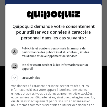
Subscribe to our
newsletter
Quipoquiz demande votre consentement
Email address
pour utiliser vos données à caractère
personnel dans les cas suivants :
Publicités et contenu personnalisés, mesure de
SUBSCRIBE
performance des publicités et du contenu, études
d’audience et développement de services
Stocker et/ou accéder à des informations sur un
appareil
NAVIGATION
En savoir plus
Vos données à caractère personnel seront traitées, et les
informations liées à votre appareil (cookies, identifiants
uniques et autres types de données) pourront être stockées
Become a partner
et consultées par 66 partenaires, ainsi que partagées avec lui,
Contact us
ou utilisées spécifiquement par ce site. Nos partenaires et
nous-mêmes sommes susceptibles d'utiliser des données de