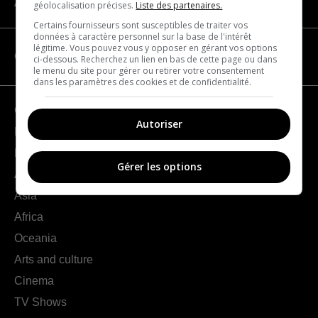
About us
géolocalisation précises.
Liste des partenaires.
Certains fournisseurs sont susceptibles de traiter vos
données à caractère personnel sur la base de l'intérêt
légitime. Vous pouvez vous y opposer en gérant vos options
CATEGORIES
ci-dessous. Recherchez un lien en bas de cette page ou dans
le menu du site pour gérer ou retirer votre consentement
dans les paramètres des cookies et de confidentialité.
Geography
Autoriser
France
Europe
Gérer les options
Americas
Asia
Africa
Oceania
Arts and culture
Cinema
TV Shows