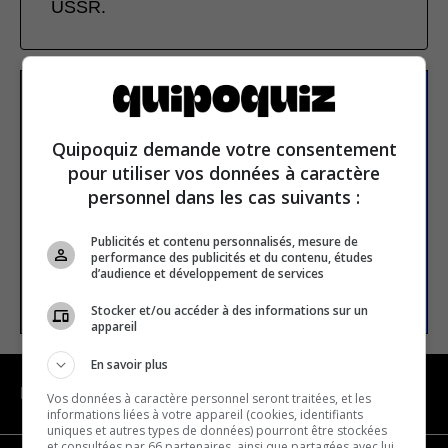
USSR.
Subscribe to our
newsletter
Quipoquiz demande votre consentement
pour utiliser vos données à caractère
personnel dans les cas suivants :
Email address
Publicités et contenu personnalisés, mesure de
performance des publicités et du contenu, études
d’audience et développement de services
SUBSCRIBE
Stocker et/ou accéder à des informations sur un
appareil
En savoir plus
NAVIGATION
Vos données à caractère personnel seront traitées, et les
informations liées à votre appareil (cookies, identifiants
uniques et autres types de données) pourront être stockées
et consultées par 66 partenaires, ainsi que partagées avec lui,