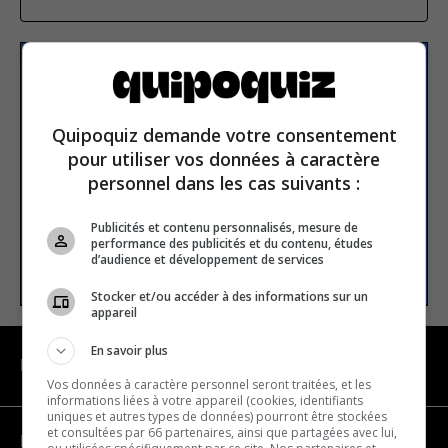
Subscribe to our
newsletter
Quipoquiz demande votre consentement
pour utiliser vos données à caractère
Email address
personnel dans les cas suivants :
Publicités et contenu personnalisés, mesure de
performance des publicités et du contenu, études
SUBSCRIBE
d’audience et développement de services
Stocker et/ou accéder à des informations sur un
appareil
En savoir plus
NAVIGATION
Vos données à caractère personnel seront traitées, et les
informations liées à votre appareil (cookies, identifiants
uniques et autres types de données) pourront être stockées
et consultées par 66 partenaires, ainsi que partagées avec lui,
Become a partner