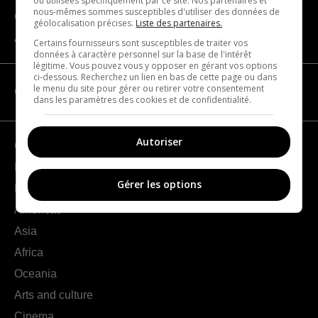
ou utilisées spécifiquement par ce site. Nos partenaires et
nous-mêmes sommes susceptibles d'utiliser des données de
Contact us
géolocalisation précises.
Liste des partenaires.
About us
Certains fournisseurs sont susceptibles de traiter vos
données à caractère personnel sur la base de l'intérêt
légitime. Vous pouvez vous y opposer en gérant vos options
ci-dessous. Recherchez un lien en bas de cette page ou dans
le menu du site pour gérer ou retirer votre consentement
CATEGORIES
dans les paramètres des cookies et de confidentialité.
Autoriser
Geography
France
Gérer les options
Europe
Americas
Asia
Africa
Oceania
Arts and culture
Cinema