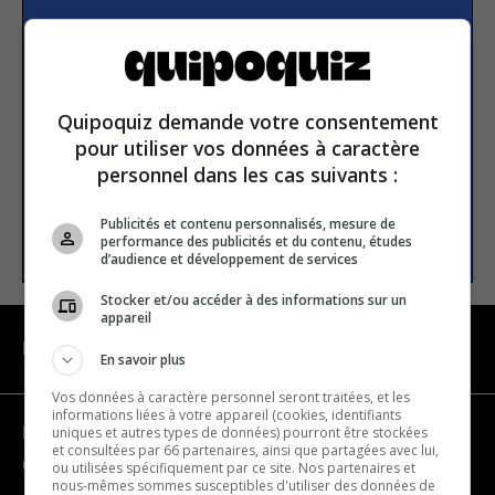
Subscribe to our
newsletter
Quipoquiz demande votre consentement
Email address
pour utiliser vos données à caractère
personnel dans les cas suivants :
Publicités et contenu personnalisés, mesure de
SUBSCRIBE
performance des publicités et du contenu, études
d’audience et développement de services
Stocker et/ou accéder à des informations sur un
appareil
NAVIGATION
En savoir plus
Vos données à caractère personnel seront traitées, et les
informations liées à votre appareil (cookies, identifiants
uniques et autres types de données) pourront être stockées
Become a partner
et consultées par 66 partenaires, ainsi que partagées avec lui,
Contact us
ou utilisées spécifiquement par ce site. Nos partenaires et
nous-mêmes sommes susceptibles d'utiliser des données de