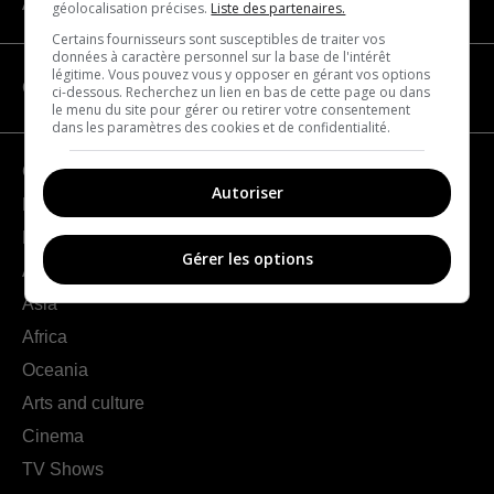
About us
géolocalisation précises.
Liste des partenaires.
Certains fournisseurs sont susceptibles de traiter vos
données à caractère personnel sur la base de l'intérêt
légitime. Vous pouvez vous y opposer en gérant vos options
CATEGORIES
ci-dessous. Recherchez un lien en bas de cette page ou dans
le menu du site pour gérer ou retirer votre consentement
dans les paramètres des cookies et de confidentialité.
Geography
Autoriser
France
Europe
Gérer les options
Americas
Asia
Africa
Oceania
Arts and culture
Cinema
TV Shows