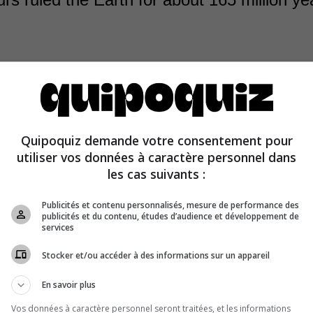
Quipoquiz demande votre consentement pour
 to current scientific knowledge, dinosaurs appeared he
utiliser vos données à caractère personnel dans
on years ago and disappeared here 65 million years ago.
les cas suivants :
Publicités et contenu personnalisés, mesure de performance des
publicités et du contenu, études d’audience et développement de
services
Stocker et/ou accéder à des informations sur un appareil
En savoir plus
Vos données à caractère personnel seront traitées, et les informations