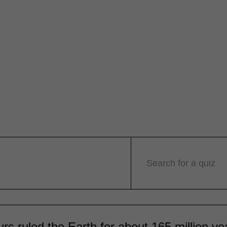
Search for a quiz
rs ruled the Earth for about 165 million ye