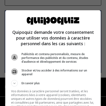
Subscribe to our
newsletter
Quipoquiz demande votre consentement
pour utiliser vos données à caractère
personnel dans les cas suivants :
Email address
Publicités et contenu personnalisés, mesure de
performance des publicités et du contenu, études
SUBSCRIBE
d’audience et développement de services
Stocker et/ou accéder à des informations sur un
appareil
En savoir plus
NAVIGATION
Vos données à caractère personnel seront traitées, et les
informations liées à votre appareil (cookies, identifiants
uniques et autres types de données) pourront être stockées
et consultées par 66 partenaires, ainsi que partagées avec lui,
Become a partner