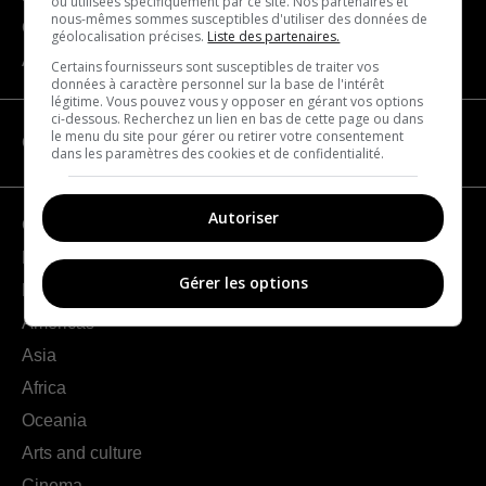
ou utilisées spécifiquement par ce site. Nos partenaires et
nous-mêmes sommes susceptibles d'utiliser des données de
Contact us
géolocalisation précises.
Liste des partenaires.
About us
Certains fournisseurs sont susceptibles de traiter vos
données à caractère personnel sur la base de l'intérêt
légitime. Vous pouvez vous y opposer en gérant vos options
ci-dessous. Recherchez un lien en bas de cette page ou dans
le menu du site pour gérer ou retirer votre consentement
CATEGORIES
dans les paramètres des cookies et de confidentialité.
Autoriser
Geography
France
Gérer les options
Europe
Americas
Asia
Africa
Oceania
Arts and culture
Cinema