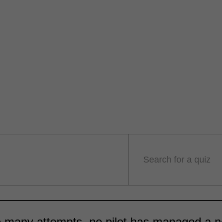
Search for a quiz
 many attempts, no pilot has managed a n