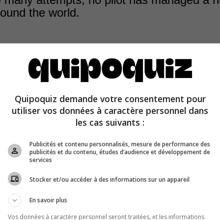
around the world.
mber 13 to 23, 1986, Dick Rutan and Jeana Yeager tog
Quipoquiz demande votre consentement pour
he first non-stop flight around the world, and without ref
utiliser vos données à caractère personnel dans
rney lasted 216 hours 3 minutes 44 seconds.
les cas suivants :
Publicités et contenu personnalisés, mesure de performance des
publicités et du contenu, études d’audience et développement de
services
Stocker et/ou accéder à des informations sur un appareil
En savoir plus
Vos données à caractère personnel seront traitées, et les informations