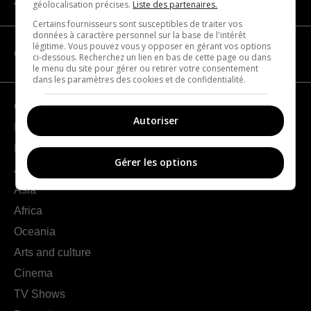
About us
géolocalisation précises.
Liste des partenaires.
Certains fournisseurs sont susceptibles de traiter vos
données à caractère personnel sur la base de l'intérêt
légitime. Vous pouvez vous y opposer en gérant vos options
CATEGORIES
ci-dessous. Recherchez un lien en bas de cette page ou dans
le menu du site pour gérer ou retirer votre consentement
dans les paramètres des cookies et de confidentialité.
Geography
Autoriser
France
Europe
Gérer les options
Americas
Asia
Africa
Oceania
Arts and culture
Cinema
TV Shows