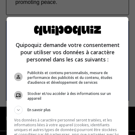
promoting peace.
Subscribe to our
newsletter
Quipoquiz demande votre consentement
pour utiliser vos données à caractère
personnel dans les cas suivants :
Email address
Publicités et contenu personnalisés, mesure de
performance des publicités et du contenu, études
d’audience et développement de services
SUBSCRIBE
Stocker et/ou accéder à des informations sur un
appareil
En savoir plus
NAVIGATION
Vos données à caractère personnel seront traitées, et les
informations liées à votre appareil (cookies, identifiants
uniques et autres types de données) pourront être stockées
et consultées par 66 partenaires, ainsi que partagées avec lui,