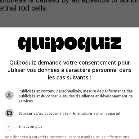
etinal rod cells.
ndness is caused by an absence or malformation of the c
 photoreceptors located at the back of the eye that tran
Quipoquiz demande votre consentement pour
netic signal of light into a nerve signal for color vision. 
utiliser vos données à caractère personnel dans
 ensure night vision.
les cas suivants :
Publicités et contenu personnalisés, mesure de performance des
publicités et du contenu, études d’audience et développement de
services
Stocker et/ou accéder à des informations sur un appareil
En savoir plus
Vos données à caractère personnel seront traitées, et les informations