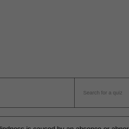
Search for a quiz
lindness is caused by an absence or abnor