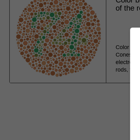
of the r
Color bli
Cones are
electromag
rods, they