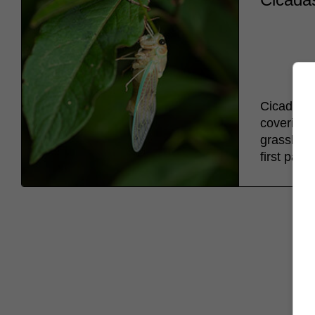
Cicadas c
covering a
grasshopp
first pair 