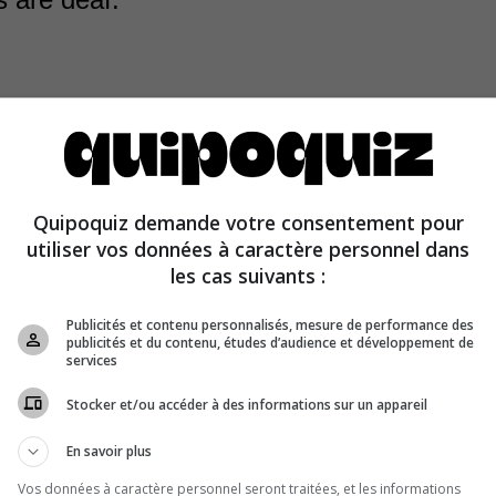
an hear. Their eardrums, which consist of a delicate m
 small cavity, are located in front of the abdomen. Crick
Quipoquiz demande votre consentement pour
ers, on the other hand, have their eardrums on the tibias
utiliser vos données à caractère personnel dans
of legs.
les cas suivants :
Publicités et contenu personnalisés, mesure de performance des
publicités et du contenu, études d’audience et développement de
services
Stocker et/ou accéder à des informations sur un appareil
En savoir plus
Vos données à caractère personnel seront traitées, et les informations