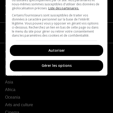
ou utilisées spécifiquement par ce site. Nos partenaires et
nous-mêmes sommes susceptibles d'utiliser des données de
Contact us
géolocalisation précises.
Liste des partenaires.
About us
Certains fournisseurs sont susceptibles de traiter vos
données à caractère personnel sur la base de l'intérêt
légitime. Vous pouvez vous y opposer en gérant vos options
ci-dessous. Recherchez un lien en bas de cette page ou dans
le menu du site pour gérer ou retirer votre consentement
CATEGORIES
dans les paramètres des cookies et de confidentialité.
Autoriser
Geography
France
Gérer les options
Europe
Americas
Asia
Africa
Oceania
Arts and culture
Cinema