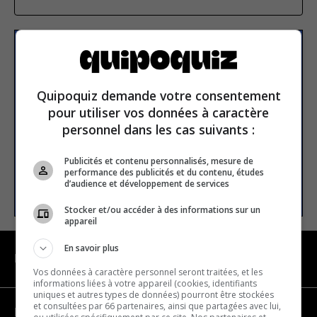
Subscribe to our
newsletter
Quipoquiz demande votre consentement
pour utiliser vos données à caractère
Email address
personnel dans les cas suivants :
Publicités et contenu personnalisés, mesure de
performance des publicités et du contenu, études
SUBSCRIBE
d’audience et développement de services
Stocker et/ou accéder à des informations sur un
appareil
En savoir plus
NAVIGATION
Vos données à caractère personnel seront traitées, et les
informations liées à votre appareil (cookies, identifiants
uniques et autres types de données) pourront être stockées
et consultées par 66 partenaires, ainsi que partagées avec lui,
Become a partner