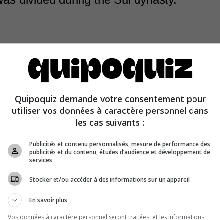
Quipoquiz demande votre consentement pour
nified during the Sui dynasty (581–618), a succession f
utiliser vos données à caractère personnel dans
n, a Northern Zhou general who would become Emperor 
les cas suivants :
Publicités et contenu personnalisés, mesure de performance des
publicités et du contenu, études d’audience et développement de
services
Stocker et/ou accéder à des informations sur un appareil
En savoir plus
Vos données à caractère personnel seront traitées, et les informations