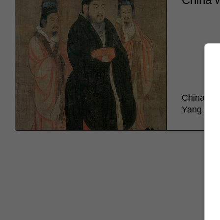
China reu
Yang Jia