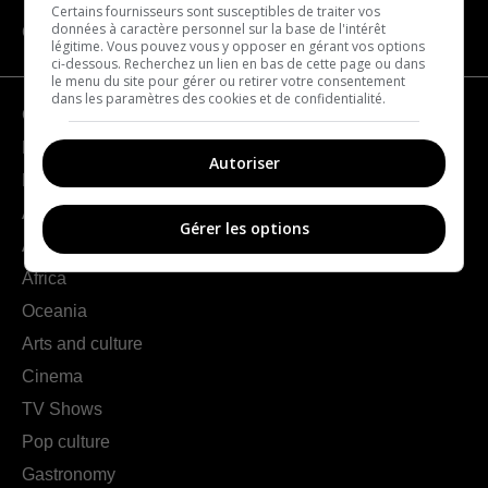
Certains fournisseurs sont susceptibles de traiter vos
données à caractère personnel sur la base de l'intérêt
CATEGORIES
légitime. Vous pouvez vous y opposer en gérant vos options
ci-dessous. Recherchez un lien en bas de cette page ou dans
le menu du site pour gérer ou retirer votre consentement
dans les paramètres des cookies et de confidentialité.
Geography
France
Autoriser
Europe
Americas
Gérer les options
Asia
Africa
Oceania
Arts and culture
Cinema
TV Shows
Pop culture
Gastronomy