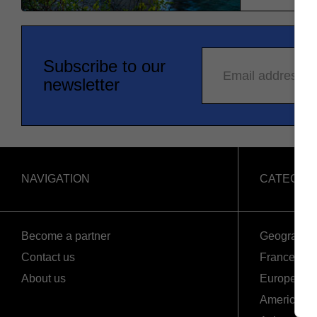
Subscribe to our
Email address
newsletter
NAVIGATION
CATEGOR
Become a partner
Geography
Contact us
France
About us
Europe
Americas