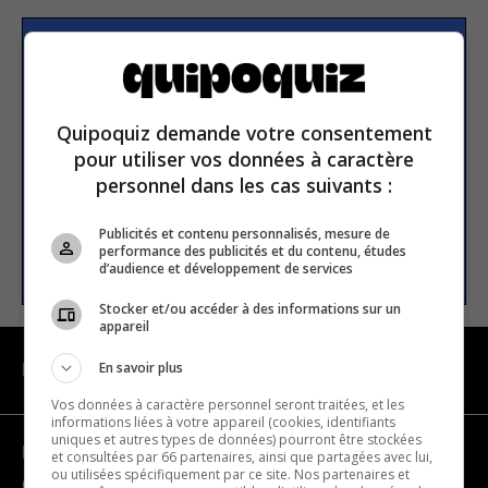
Subscribe to our
newsletter
Quipoquiz demande votre consentement
pour utiliser vos données à caractère
Email address
personnel dans les cas suivants :
Publicités et contenu personnalisés, mesure de
performance des publicités et du contenu, études
SUBSCRIBE
d’audience et développement de services
Stocker et/ou accéder à des informations sur un
appareil
En savoir plus
NAVIGATION
Vos données à caractère personnel seront traitées, et les
informations liées à votre appareil (cookies, identifiants
uniques et autres types de données) pourront être stockées
Become a partner
et consultées par 66 partenaires, ainsi que partagées avec lui,
ou utilisées spécifiquement par ce site. Nos partenaires et
Contact us