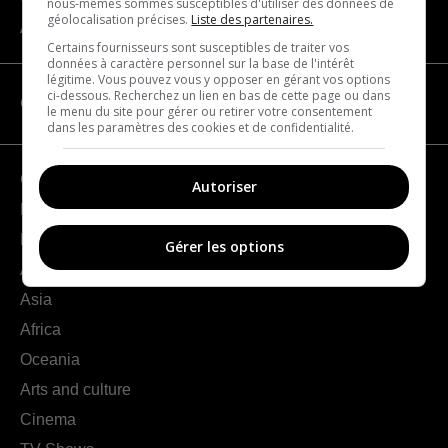
nous-mêmes sommes susceptibles d'utiliser des données de
géolocalisation précises.
Liste des partenaires.
About us
Certains fournisseurs sont susceptibles de traiter vos
données à caractère personnel sur la base de l'intérêt
légitime. Vous pouvez vous y opposer en gérant vos options
ci-dessous. Recherchez un lien en bas de cette page ou dans
CATEGORIES
le menu du site pour gérer ou retirer votre consentement
dans les paramètres des cookies et de confidentialité.
Geography
Autoriser
France
Europe
Gérer les options
Americas
Asia
Africa
Oceania
Arts and culture
Cinema