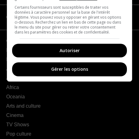
Certains fournisseurs sont susceptibles de traiter vos
données à caractère personnel sur la base de l'intérêt
légitime. Vous pouvez vous y opposer en gérant vos options
CATEGORIES
ci-dessous. Recherchez un lien en bas de cette page ou dans
le menu du site pour gérer ou retirer votre consentement
dans les paramètres des cookies et de confidentialité.
Geography
Autoriser
France
Europe
Americas
Gérer les options
Asia
Africa
Oceania
Arts and culture
Cinema
TV Shows
Pop culture