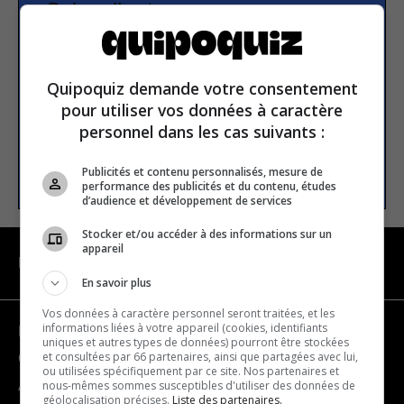
Subscribe to our
newsletter
Quipoquiz demande votre consentement
Email address
pour utiliser vos données à caractère
personnel dans les cas suivants :
SUBSCRIBE
Publicités et contenu personnalisés, mesure de
performance des publicités et du contenu, études
d’audience et développement de services
Stocker et/ou accéder à des informations sur un
appareil
NAVIGATION
En savoir plus
Vos données à caractère personnel seront traitées, et les
informations liées à votre appareil (cookies, identifiants
Become a partner
uniques et autres types de données) pourront être stockées
et consultées par 66 partenaires, ainsi que partagées avec lui,
Contact us
ou utilisées spécifiquement par ce site. Nos partenaires et
nous-mêmes sommes susceptibles d'utiliser des données de
About us
géolocalisation précises.
Liste des partenaires.