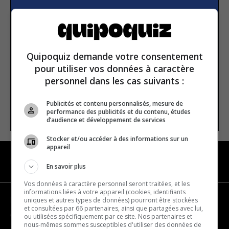
Subscribe to our
newsletter
Quipoquiz demande votre consentement
Email address
pour utiliser vos données à caractère
personnel dans les cas suivants :
Publicités et contenu personnalisés, mesure de
SUBSCRIBE
performance des publicités et du contenu, études
d’audience et développement de services
Stocker et/ou accéder à des informations sur un
appareil
NAVIGATION
En savoir plus
Vos données à caractère personnel seront traitées, et les
informations liées à votre appareil (cookies, identifiants
uniques et autres types de données) pourront être stockées
Become a partner
et consultées par 66 partenaires, ainsi que partagées avec lui,
Contact us
ou utilisées spécifiquement par ce site. Nos partenaires et
nous-mêmes sommes susceptibles d'utiliser des données de