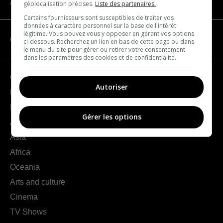
About us
géolocalisation précises.
Liste des partenaires.
Certains fournisseurs sont susceptibles de traiter vos
données à caractère personnel sur la base de l'intérêt
légitime. Vous pouvez vous y opposer en gérant vos options
CATEGORIES
ci-dessous. Recherchez un lien en bas de cette page ou dans
le menu du site pour gérer ou retirer votre consentement
dans les paramètres des cookies et de confidentialité.
Geography
Autoriser
France
Europe
Gérer les options
Americas
Asia
Africa
Oceania
Arts and culture
Cinema
TV Shows