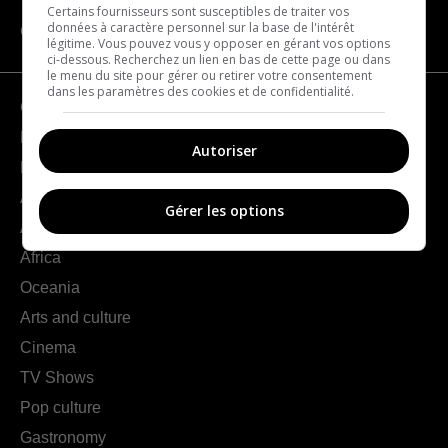
Certains fournisseurs sont susceptibles de traiter vos
données à caractère personnel sur la base de l'intérêt
CATEGORIES
légitime. Vous pouvez vous y opposer en gérant vos options
ci-dessous. Recherchez un lien en bas de cette page ou dans
le menu du site pour gérer ou retirer votre consentement
dans les paramètres des cookies et de confidentialité.
Geography
France
Autoriser
Europe
Americas
Gérer les options
Asia
Africa
Oceania
Arts and culture
Cinema
TV Shows
Pop culture
Gastronomy