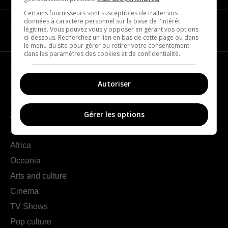
Certains fournisseurs sont susceptibles de traiter vos
données à caractère personnel sur la base de l'intérêt
légitime. Vous pouvez vous y opposer en gérant vos options
CATEGORIES
ci-dessous. Recherchez un lien en bas de cette page ou dans
le menu du site pour gérer ou retirer votre consentement
dans les paramètres des cookies et de confidentialité.
Geography
Autoriser
France
Europe
Gérer les options
Americas
Asia
Africa
Oceania
Arts and culture
Cinema
TV Shows
Pop culture