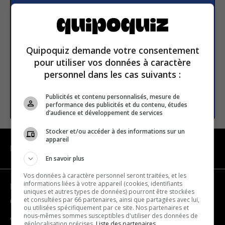
Subscribe to our
newsletter
Quipoquiz demande votre consentement
Email address
pour utiliser vos données à caractère
personnel dans les cas suivants :
SUBSCRIBE
Publicités et contenu personnalisés, mesure de
performance des publicités et du contenu, études
d’audience et développement de services
Stocker et/ou accéder à des informations sur un
appareil
NAVIGATION
En savoir plus
Vos données à caractère personnel seront traitées, et les
informations liées à votre appareil (cookies, identifiants
Become a partner
uniques et autres types de données) pourront être stockées
et consultées par 66 partenaires, ainsi que partagées avec lui,
Contact us
ou utilisées spécifiquement par ce site. Nos partenaires et
nous-mêmes sommes susceptibles d'utiliser des données de
About us
géolocalisation précises.
Liste des partenaires.