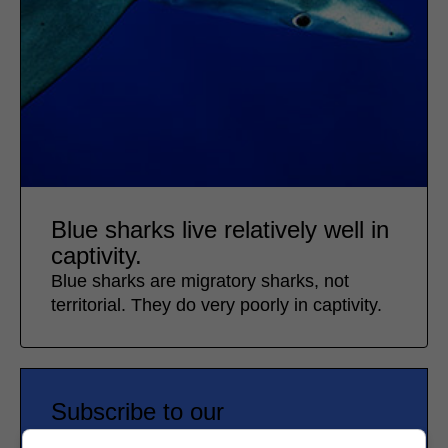
Blue sharks live relatively well in
captivity.
Blue sharks are migratory sharks, not
territorial. They do very poorly in captivity.
Subscribe to our
newsletter