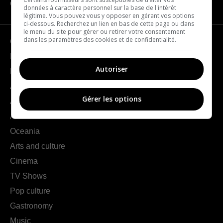
CATEGORIES
données à caractère personnel sur la base de l'intérêt
légitime. Vous pouvez vous y opposer en gérant vos options
ci-dessous. Recherchez un lien en bas de cette page ou dans
le menu du site pour gérer ou retirer votre consentement
dans les paramètres des cookies et de confidentialité.
Geography
France
Autoriser
Europe
Americas
Gérer les options
Asia
Africa
Oceania
Arts and culture
Cinema
TV Shows
Pop culture
Gastronomy
Music