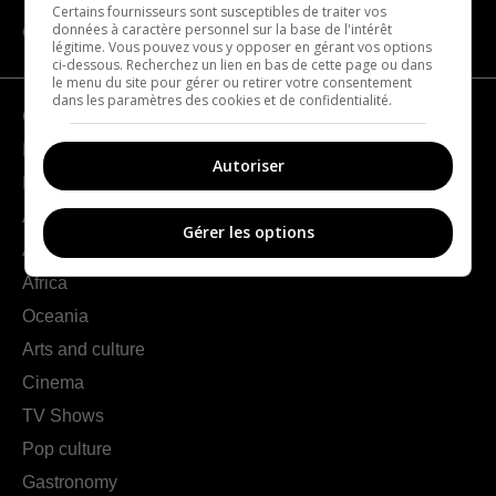
Certains fournisseurs sont susceptibles de traiter vos
données à caractère personnel sur la base de l'intérêt
CATEGORIES
légitime. Vous pouvez vous y opposer en gérant vos options
ci-dessous. Recherchez un lien en bas de cette page ou dans
le menu du site pour gérer ou retirer votre consentement
dans les paramètres des cookies et de confidentialité.
Geography
France
Autoriser
Europe
Americas
Gérer les options
Asia
Africa
Oceania
Arts and culture
Cinema
TV Shows
Pop culture
Gastronomy