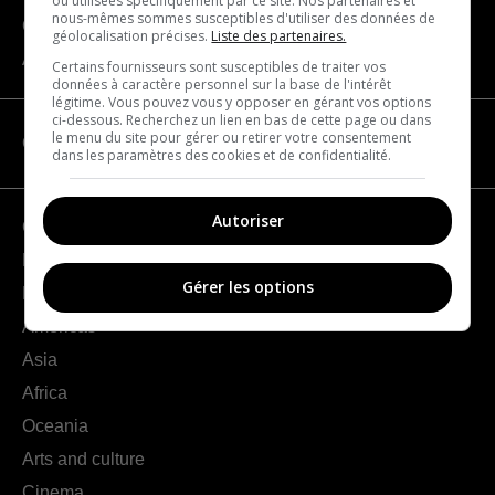
ou utilisées spécifiquement par ce site. Nos partenaires et
nous-mêmes sommes susceptibles d'utiliser des données de
Contact us
géolocalisation précises.
Liste des partenaires.
About us
Certains fournisseurs sont susceptibles de traiter vos
données à caractère personnel sur la base de l'intérêt
légitime. Vous pouvez vous y opposer en gérant vos options
ci-dessous. Recherchez un lien en bas de cette page ou dans
le menu du site pour gérer ou retirer votre consentement
CATEGORIES
dans les paramètres des cookies et de confidentialité.
Autoriser
Geography
France
Gérer les options
Europe
Americas
Asia
Africa
Oceania
Arts and culture
Cinema