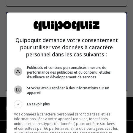
Subscribe to our
newsletter
Quipoquiz demande votre consentement
pour utiliser vos données à caractère
Email address
personnel dans les cas suivants :
Publicités et contenu personnalisés, mesure de
performance des publicités et du contenu, études
SUBSCRIBE
d’audience et développement de services
Stocker et/ou accéder à des informations sur un
appareil
En savoir plus
NAVIGATION
Vos données à caractère personnel seront traitées, et les
informations liées à votre appareil (cookies, identifiants
uniques et autres types de données) pourront être stockées
et consultées par 66 partenaires, ainsi que partagées avec lui,
Become a partner