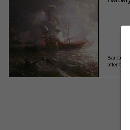
Barbary w
after the