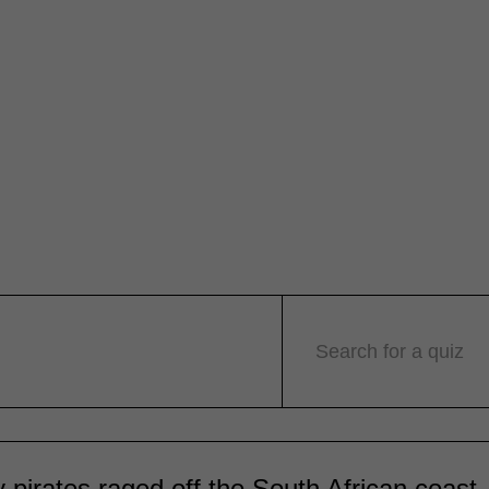
Search for a quiz
 pirates raged off the South African coast.