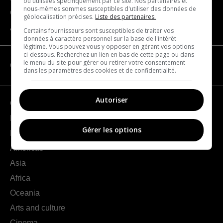
ou utilisées spécifiquement par ce site. Nos partenaires et
nous-mêmes sommes susceptibles d'utiliser des données de
Contact us
géolocalisation précises.
Liste des partenaires.
About us
Certains fournisseurs sont susceptibles de traiter vos
données à caractère personnel sur la base de l'intérêt
légitime. Vous pouvez vous y opposer en gérant vos options
ci-dessous. Recherchez un lien en bas de cette page ou dans
le menu du site pour gérer ou retirer votre consentement
CATEGORIES
dans les paramètres des cookies et de confidentialité.
Autoriser
Geography
France
Gérer les options
Europe
Americas
Asia
Africa
Oceania
Arts and culture
Cinema