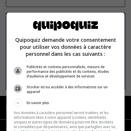
Subscribe to our
newsletter
Quipoquiz demande votre consentement
pour utiliser vos données à caractère
personnel dans les cas suivants :
Email address
Publicités et contenu personnalisés, mesure de
performance des publicités et du contenu, études
SUBSCRIBE
d’audience et développement de services
Stocker et/ou accéder à des informations sur un
appareil
En savoir plus
NAVIGATION
Vos données à caractère personnel seront traitées, et les
informations liées à votre appareil (cookies, identifiants
uniques et autres types de données) pourront être stockées
et consultées par 66 partenaires, ainsi que partagées avec lui,
Become a partner