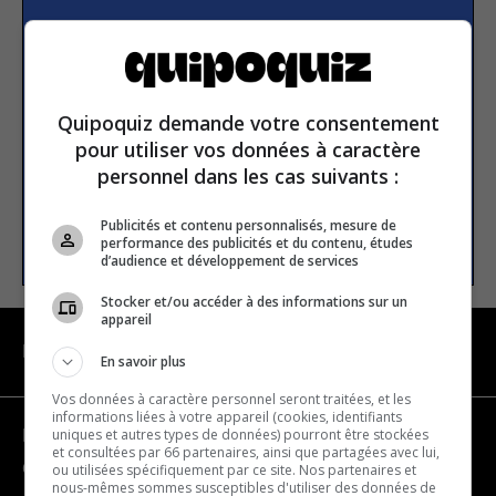
Subscribe to our
newsletter
Quipoquiz demande votre consentement
Email address
pour utiliser vos données à caractère
personnel dans les cas suivants :
Publicités et contenu personnalisés, mesure de
SUBSCRIBE
performance des publicités et du contenu, études
d’audience et développement de services
Stocker et/ou accéder à des informations sur un
appareil
NAVIGATION
En savoir plus
Vos données à caractère personnel seront traitées, et les
informations liées à votre appareil (cookies, identifiants
uniques et autres types de données) pourront être stockées
Become a partner
et consultées par 66 partenaires, ainsi que partagées avec lui,
Contact us
ou utilisées spécifiquement par ce site. Nos partenaires et
nous-mêmes sommes susceptibles d'utiliser des données de