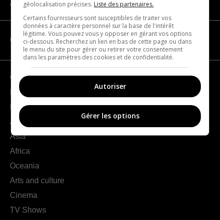
About us
géolocalisation précises.
Liste des partenaires.
Certains fournisseurs sont susceptibles de traiter vos
données à caractère personnel sur la base de l'intérêt
légitime. Vous pouvez vous y opposer en gérant vos options
CATEGORIES
ci-dessous. Recherchez un lien en bas de cette page ou dans
le menu du site pour gérer ou retirer votre consentement
dans les paramètres des cookies et de confidentialité.
Geography
Autoriser
France
Europe
Gérer les options
Americas
Asia
Africa
Oceania
Arts and culture
Cinema
TV Shows