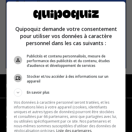
Subscribe to our
newsletter
Quipoquiz demande votre consentement
Email address
pour utiliser vos données à caractère
personnel dans les cas suivants :
SUBSCRIBE
Publicités et contenu personnalisés, mesure de
performance des publicités et du contenu, études
d’audience et développement de services
Stocker et/ou accéder à des informations sur un
appareil
NAVIGATION
En savoir plus
Vos données à caractère personnel seront traitées, et les
informations liées à votre appareil (cookies, identifiants
Become a partner
uniques et autres types de données) pourront être stockées
et consultées par 66 partenaires, ainsi que partagées avec lui,
Contact us
ou utilisées spécifiquement par ce site. Nos partenaires et
nous-mêmes sommes susceptibles d'utiliser des données de
About us
géolocalisation précises.
Liste des partenaires.