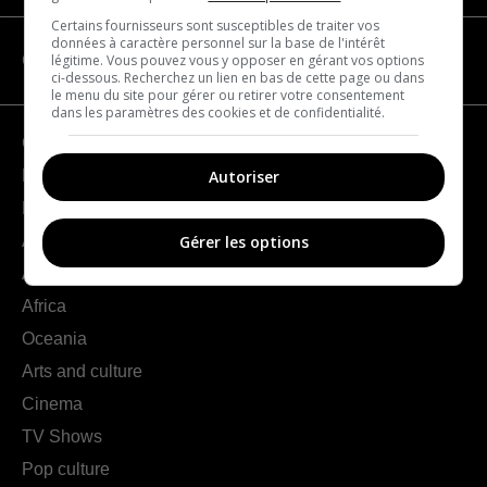
Certains fournisseurs sont susceptibles de traiter vos
données à caractère personnel sur la base de l'intérêt
légitime. Vous pouvez vous y opposer en gérant vos options
CATEGORIES
ci-dessous. Recherchez un lien en bas de cette page ou dans
le menu du site pour gérer ou retirer votre consentement
dans les paramètres des cookies et de confidentialité.
Geography
Autoriser
France
Europe
Americas
Gérer les options
Asia
Africa
Oceania
Arts and culture
Cinema
TV Shows
Pop culture