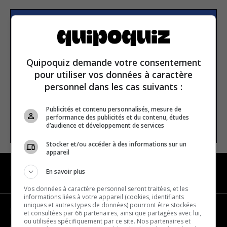
Subscribe to our
newsletter
Quipoquiz demande votre consentement
pour utiliser vos données à caractère
Email address
personnel dans les cas suivants :
Publicités et contenu personnalisés, mesure de
performance des publicités et du contenu, études
SUBSCRIBE
d’audience et développement de services
Stocker et/ou accéder à des informations sur un
appareil
En savoir plus
NAVIGATION
Vos données à caractère personnel seront traitées, et les
informations liées à votre appareil (cookies, identifiants
uniques et autres types de données) pourront être stockées
Become a partner
et consultées par 66 partenaires, ainsi que partagées avec lui,
ou utilisées spécifiquement par ce site. Nos partenaires et
Contact us