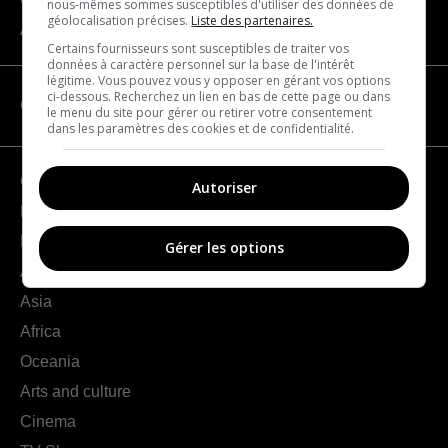
nous-mêmes sommes susceptibles d'utiliser des données de
géolocalisation précises.
Liste des partenaires.
About us
Certains fournisseurs sont susceptibles de traiter vos
données à caractère personnel sur la base de l'intérêt
légitime. Vous pouvez vous y opposer en gérant vos options
ci-dessous. Recherchez un lien en bas de cette page ou dans
CATEGORIES
le menu du site pour gérer ou retirer votre consentement
dans les paramètres des cookies et de confidentialité.
Geography
Autoriser
France
Europe
Gérer les options
Americas
Asia
Africa
Oceania
Arts and culture
Cinema