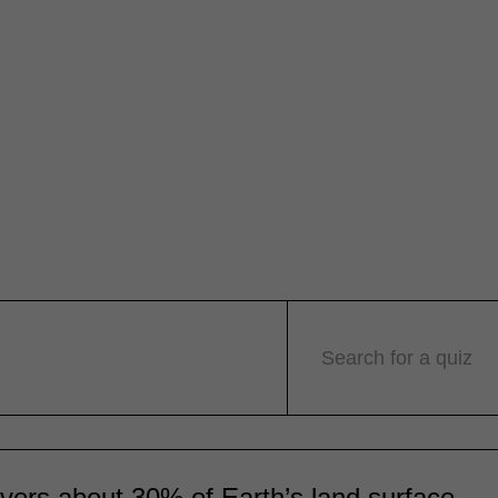
Search for a quiz
vers about 30% of Earth’s land surface.